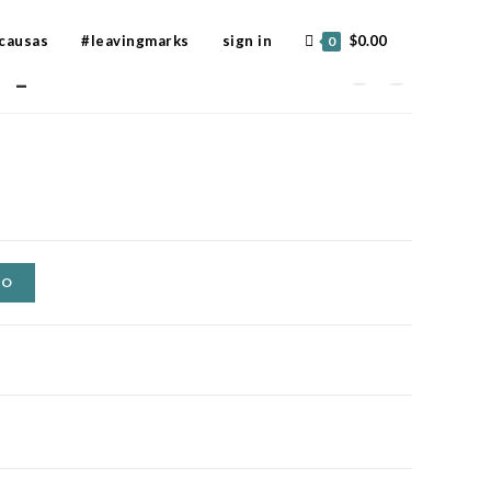
causas
#leavingmarks
sign in
$
0.00
0
des_NEUER
TO